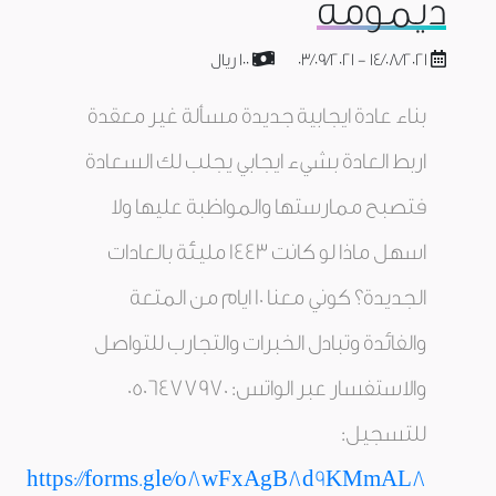
ديمومة
14/08/2021 - 03/09/2021
100 ريال
بناء عادة ايجابية جديدة مسألة غير معقدة
‏اربط العادة بشيء ايجابي يجلب لك السعادة
فتصبح ممارستها والمواظبة عليها ولا
اسهل ماذا لو كانت ١٤٤٣ مليئة بالعادات
الجديدة؟ كوني معنا ١٠ ايام من المتعة
والفائدة وتبادل الخبرات والتجارب للتواصل
والاستفسار عبر الواتس: 0506477970
للتسجيل:
https://forms.gle/o8wFxAgB8d9KMmAL8