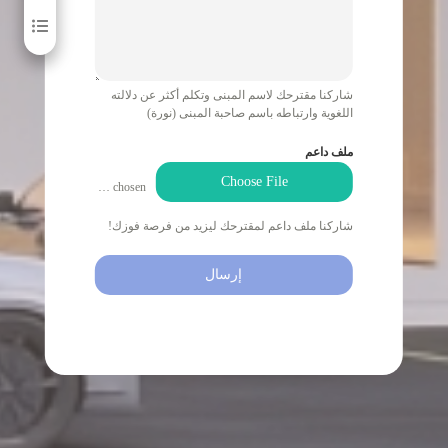
شاركنا مقترحك لاسم المبنى وتكلم أكثر عن دلالته
اللغوية وارتباطه باسم صاحبة المبنى (نورة)
ملف داعم
Choose File
No file chosen
شاركنا ملف داعم لمقترحك ليزيد من فرصة فوزك!
إرسال