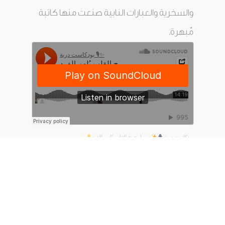
والسخرية والعبارات النابية صنعت منها كاتبة
مٌبهرة.
بودكاست دربة
·
مما يجرح القلب يُلهم الفرد
الحلقة الثالثة
معادلة الحياة.. تساؤلات عميقة تتصارع بداخلنا
دائما حول الايجابية هل الايجابية مطلوبة في
جميع الاحوال! ماذا ينتج اذا زاد مستوى الايجابية !