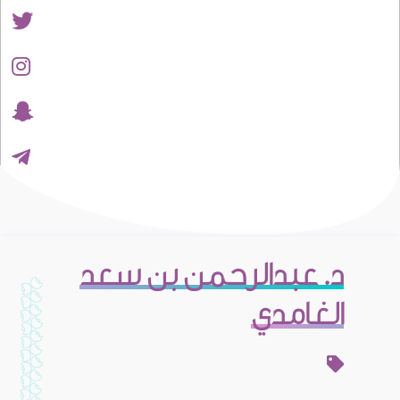
د. عبدالرحمن بن سعد
الغامدي